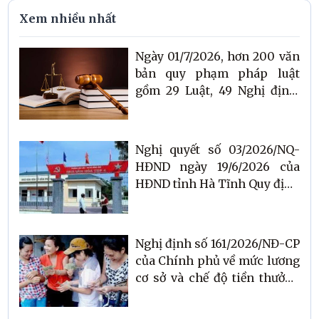
Xem nhiều nhất
Ngày 01/7/2026, hơn 200 văn
bản quy phạm pháp luật
gồm 29 Luật, 49 Nghị định,
72 Thông tư có hiệu lực
Nghị quyết số 03/2026/NQ-
HĐND ngày 19/6/2026 của
HĐND tỉnh Hà Tĩnh Quy định
mức phụ cấp, việc kiêm
nhiệm và mức phụ cấp kiêm
nhiệm chức danh người hoạt
Nghị định số 161/2026/NĐ-CP
động không chuyên trách ở
của Chính phủ về mức lương
thôn, tổ dân phố; số lượng,
cơ sở và chế độ tiền thưởng
chức danh, mức hỗ trợ và
đối với cán bộ, công chức,
mức phụ cấp kiêm nhiệm
viên chức và lực lượng vũ