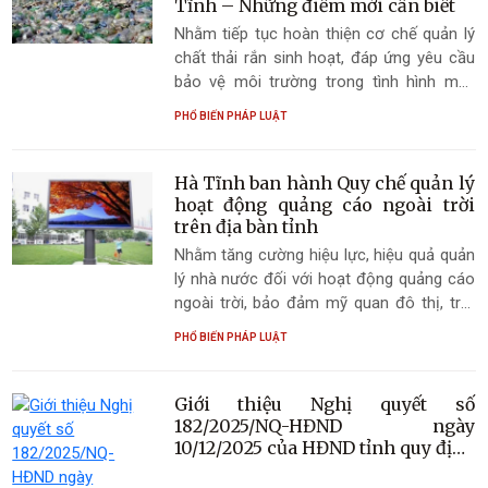
xã hội; đồng thời tạo tính chủ động, nâng
Tĩnh – Những điểm mới cần biết
cao trách nhiệm cho chính quyền địa
Nhằm tiếp tục hoàn thiện cơ chế quản lý
phương trong việc thực hiện chức năng
chất thải rắn sinh hoạt, đáp ứng yêu cầu
quản lý nhà nước về lĩnh vực đất đai.
bảo vệ môi trường trong tình hình mới,
Ngày 19/6/2026, Ủy ban nhân dân tỉnh Hà
PHỔ BIẾN PHÁP LUẬT
Tĩnh đã ban hành Quyết định số
40/2026/QĐ-UBND sửa đổi, bổ sung một
số điều của Quy định về quản lý chất thải
Hà Tĩnh ban hành Quy chế quản lý
rắn sinh hoạt trên địa bàn tỉnh Hà Tĩnh
hoạt động quảng cáo ngoài trời
ban hành kèm theo Quyết định số
trên địa bàn tỉnh
74/2025/QĐ-UBND ngày 20/11/2025.
Nhằm tăng cường hiệu lực, hiệu quả quản
Quyết định có hiệu lực thi hành từ ngày
lý nhà nước đối với hoạt động quảng cáo
29/6/2026.
ngoài trời, bảo đảm mỹ quan đô thị, trật
tự an toàn giao thông, an toàn công trình,
PHỔ BIẾN PHÁP LUẬT
phòng cháy, chữa cháy và tạo môi trường
quảng cáo văn minh, đúng quy định pháp
luật, ngày 01/7/2026 Ủy ban nhân dân tỉnh
Giới thiệu Nghị quyết số
Hà Tĩnh đã ban hành Quyết định số
182/2025/NQ-HĐND ngày
45/2026/QĐ-UBND về ban hành Quy chế
10/12/2025 của HĐND tỉnh quy định
một số chính sách đảm bảo an
quản lý hoạt động quảng cáo ngoài trời