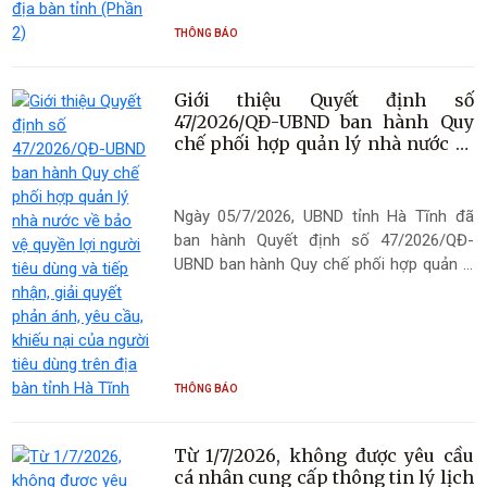
hướng dẫn thi hành và pháp luật có liên
THÔNG BÁO
quan; giải quyết những bất cập, tồn tại
trong thực tiễn, tạo điều kiện thuận lợi để
Luật Đất đai thực sự đi vào cuộc sống,
Giới thiệu Quyết định số
phục vụ tích cực cho phát triển kinh tế -
47/2026/QĐ-UBND ban hành Quy
xã hội; đồng thời tạo tính chủ động, nâng
chế phối hợp quản lý nhà nước về
cao trách nhiệm cho chính quyền địa
bảo vệ quyền lợi người tiêu dùng
và tiếp nhận, giải quyết phản ánh,
phương trong việc thực hiện chức năng
yêu cầu, khiếu nại của người tiêu
quản lý nhà nước về lĩnh vực đất đai.
Ngày 05/7/2026, UBND tỉnh Hà Tĩnh đã
dùng trên địa bàn tỉnh Hà Tĩnh
ban hành Quyết định số 47/2026/QĐ-
UBND ban hành Quy chế phối hợp quản lý
nhà nước về bảo vệ quyền lợi người tiêu
dùng và tiếp nhận, giải quyết phản ánh,
yêu cầu, khiếu nại của người tiêu dùng
trên địa bàn tỉnh. Việc ban hành Quyết
định số 47/2026/QĐ-UBND (có hiệu lực
THÔNG BÁO
thi hành kể từ ngày 20/7/2026, thay thế
Quyết định số 21/2024/QĐ-UBND ngày
Từ 1/7/2026, không được yêu cầu
07/10/2024 của UBND tỉnh) nhằm bảo
cá nhân cung cấp thông tin lý lịch
đảm thống nhất với quy định pháp luật