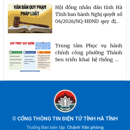
đối với các chức danh tham
trang
Hội đồng nhân dân tỉnh Hà
gia hoạt động ở thôn, tổ dân
Tĩnh ban hành Nghị quyết số
phố trên địa bàn tỉnh Hà
06/2026/NQ-HĐND quy định
Tĩnh
nguyên tắc, tiêu chí, định
mức phân bổ ngân sách thực
hiện các Chương trình mục
Trung tâm Phục vụ hành
tiêu quốc gia giai đoạn 2026
chính công phường Thành
– 2030
Sen triển khai hệ thống mã
QR hỗ trợ nộp hồ sơ trực
tuyến
©
CỔNG THÔNG TIN ĐIỆN TỬ TỈNH HÀ TĨNH
Trưởng Ban biên tập:
Chánh Văn phòng