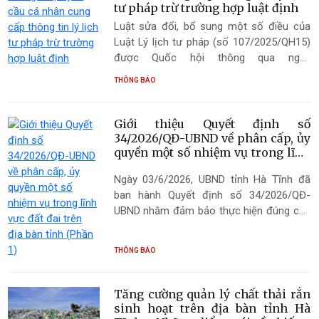
tư pháp trừ trường hợp luật định
hiện hành, phù hợp với cơ cấu tổ chức bộ
Luật sửa đổi, bổ sung một số điều của
máy và chính quyền địa phương 02 cấp;
Luật Lý lịch tư pháp (số 107/2025/QH15)
hoàn thiện cơ chế phối hợp giữa các cơ
được Quốc hội thông qua ngày
quan, đơn vị trong công tác bảo vệ quyền
05/12/2025 tại Kỳ họp thứ 10 và có hiệu
lợi người tiêu dùng và tiếp nhận, giải quyết
THÔNG BÁO
lực thi hành từ ngày 01/7/2026. Theo đó,
phản ánh, yêu cầu, khiếu nại của người
có 33/57 điều của Luật Lý lịch tư pháp
tiêu dùng; góp phần nâng cao hiệu lực,
năm 2009 đã được sửa đổi, bổ sung tại
hiệu quả quản lý nhà nước, bảo đảm
Giới thiệu Quyết định số
Luật này nhằm thể chế chủ trương, quan
quyền, lợi ích hợp pháp của người tiêu
34/2026/QĐ-UBND về phân cấp, ủy
điểm chỉ đạo của Đảng và Nhà nước về
quyền một số nhiệm vụ trong lĩnh
dùng trên địa bàn tỉnh.
vực đất đai trên địa bàn tỉnh (Phần
sắp xếp, tinh gọn bộ máy của hệ thống
Ngày 03/6/2026, UBND tỉnh Hà Tĩnh đã
1)
chính trị, cải cách hành chính phục vụ
ban hành Quyết định số 34/2026/QĐ-
nhân dân, tổ chức, doanh nghiệp. Đặc biệt,
UBND nhằm đảm bảo thực hiện đúng các
Luật có nhiều chính sách mới nổi trội thể
quy định của Luật Đất đai, các văn bản
hiện rõ tư duy đổi mới mạnh mẽ về cải
hướng dẫn thi hành và pháp luật có liên
cách thủ tục hành chính, chuyển đổi số,
THÔNG BÁO
quan; giải quyết những bất cập, tồn tại
đổi mới quản lý nhà nước về lý lịch tư
trong thực tiễn, tạo điều kiện thuận lợi để
pháp.
Luật Đất đai thực sự đi vào cuộc sống,
Tăng cường quản lý chất thải rắn
phục vụ tích cực cho phát triển kinh tế -
sinh hoạt trên địa bàn tỉnh Hà