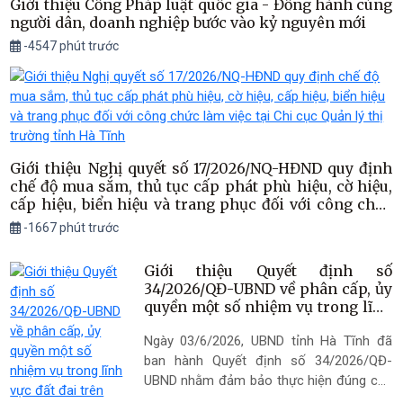
Giới thiệu Cổng Pháp luật quốc gia - Đồng hành cùng
người dân, doanh nghiệp bước vào kỷ nguyên mới
-4547 phút trước
Giới thiệu Nghị quyết số 17/2026/NQ-HĐND quy định
chế độ mua sắm, thủ tục cấp phát phù hiệu, cờ hiệu,
cấp hiệu, biển hiệu và trang phục đối với công chức
làm việc tại Chi cục Quản lý thị trường tỉnh Hà Tĩnh
-1667 phút trước
Giới thiệu Quyết định số
34/2026/QĐ-UBND về phân cấp, ủy
quyền một số nhiệm vụ trong lĩnh
vực đất đai trên địa bàn tỉnh (Phần
Ngày 03/6/2026, UBND tỉnh Hà Tĩnh đã
2)
ban hành Quyết định số 34/2026/QĐ-
UBND nhằm đảm bảo thực hiện đúng các
quy định của Luật Đất đai, các văn bản