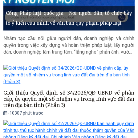
Cổng Pháp luật quốc gia - Nơi người dân, tổ chức bày
tỏ ý kiến của mình về văn bản quy phạm pháp luật
Nhằm tạo cầu nối giữa người dân, doanh nghiệp và chính
quyền trong việc xây dựng và hoàn thiện pháp luật; lấy người
dân, doanh nghiệp làm trung tâm, “lắng nghe” phản ánh, vướng
mắc của người dân, doanh nghiệp mọi lúc, mọi nơi để điều
chỉnh chính sách kịp thời; Cổng pháp luật quốc gia cung cấp
Hệ thống thông tin tiếp nhận, xử lý phản ánh, kiến nghị về văn
bản quy phạm pháp luật kết nối, tiếp nhận thông tin phản ánh
của người dân, doanh nghiệp, tổ chức trên toàn quốc đối với
quy định có vướng mắc, bất cập, không còn phù hợp trong hệ
Giới thiệu Quyết định số 34/2026/QĐ-UBND về phân
cấp, ủy quyền một số nhiệm vụ trong lĩnh vực đất đai
thống văn bản quy phạm pháp luật, chuyển tới cơ quan có
trên địa bàn tỉnh (Phần 3)
thẩm quyền thực hiện trả lời phản ánh, kiến nghị và cung cấp
thông tin trả lời cho chủ thể phản ánh.
-10307 phút trước