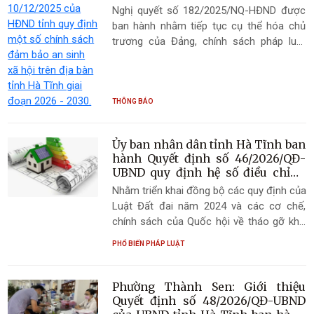
sinh xã hội trên địa bàn tỉnh Hà
trên địa bàn tỉnh Hà Tĩnh, có hiệu lực thi
Nghị quyết số 182/2025/NQ-HĐND được
Tĩnh giai đoạn 2026 - 2030.
hành kể từ ngày 15/7/2026.
ban hành nhằm tiếp tục cụ thể hóa chủ
trương của Đảng, chính sách pháp luật
của Nhà nước và của tỉnh Hà Tĩnh về phát
triển con người, bảo đảm an sinh xã hội
toàn diện, bền vững; duy trì tính kế thừa,
ổn định và liên tục trong thực hiện các
THÔNG BÁO
chính sách an sinh xã hội sau khi các nghị
quyết giai đoạn trước hết hiệu lực.
Ủy ban nhân dân tỉnh Hà Tĩnh ban
hành Quyết định số 46/2026/QĐ-
UBND quy định hệ số điều chỉnh
giá đất năm 2026
Nhằm triển khai đồng bộ các quy định của
Luật Đất đai năm 2024 và các cơ chế,
chính sách của Quốc hội về tháo gỡ khó
khăn, vướng mắc trong tổ chức thi hành
PHỔ BIẾN PHÁP LUẬT
pháp luật đất đai, ngày 01/7/2026, UBND
tỉnh Hà Tĩnh đã ban hành Quyết định số
46/2026/QĐ-UBND quy định hệ số điều
Phường Thành Sen: Giới thiệu
chỉnh giá đất năm 2026 trên địa bàn tỉnh
Quyết định số 48/2026/QĐ-UBND
Hà Tĩnh. Quyết định có hiệu lực thi hành