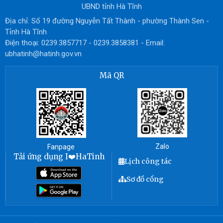
UBND tỉnh Hà Tĩnh
Địa chỉ: Số 19 đường Nguyễn Tất Thành - phường Thành Sen -
Tỉnh Hà Tĩnh
Điện thoại: 0239.3857717 - 0239.3858381 - Email:
ubhatinh@hatinh.gov.vn
Mã QR
Zalo
Fanpage
Tải ứng dụng I❤️HaTinh
Lịch công tác
Sơ đồ cổng