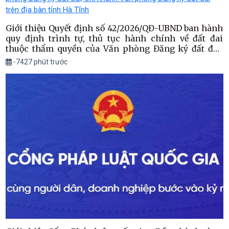
Giới thiệu Quyết định số 42/2026/QĐ-UBND ban hành
quy định trình tự, thủ tục hành chính về đất đai
thuộc thẩm quyền của Văn phòng Đăng ký đất đai,
Chi nhánh Văn phòng Đăng ký đất đai trên địa bàn
-7427 phút trước
tỉnh Hà Tĩnh