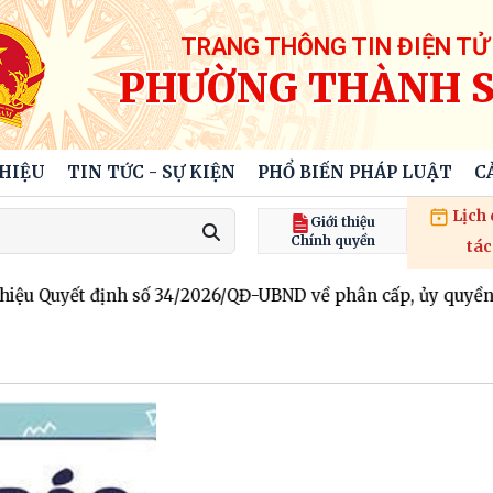
TRANG THÔNG TIN ĐIỆN TỬ
PHƯỜNG THÀNH 
THIỆU
TIN TỨC - SỰ KIỆN
PHỔ BIẾN PHÁP LUẬT
C
Lịch
Giới thiệu
Chính quyền
tác
u Quyết định số 34/2026/QĐ-UBND về phân cấp, ủy quyền một 