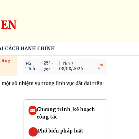
SEN
ẢI CÁCH HÀNH CHÍNH
 công
25° -
Hà
| Thứ 7,
Tĩnh
08/08/2026
29°
số nhiệm vụ trong lĩnh vực đất đai trên địa bàn tỉnh (Phần 
Chương trình, kế hoạch
công tác
Phổ biến pháp luật