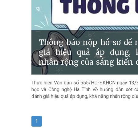
Thông báo nộp hồ sơ đề 
giá hiệu quả áp dụng, 
nhân rộng của sáng kiến 
1 năm 2026
Thực hiện Văn bản số 555/HD-SKHCN ngày 13/
học và Công nghệ Hà Tĩnh về hướng dẫn xét cô
đánh giá hiệu quả áp dụng, khả năng nhân rộng của
hiệu quả áp dụng, phạm vi ảnh hưởng của đề tài 
học, công trình khoa học và công nghệ trên địa bà
phường Thành Sen triển khai việc tiếp nhận hồ sơ 
1
quả áp dụng, khả năng nhân rộng của sáng kiế
2026.