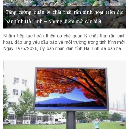
Tăng cường quản lý chất thải rắn sinh hoạt trên địa
bàn tỉnh Hà Tĩnh – Những điểm mới cần biết
Nhằm tiếp tục hoàn thiện cơ chế quản lý chất thải rắn sinh
hoạt, đáp ứng yêu cầu bảo vệ môi trường trong tình hình mới,
Ngày 19/6/2026, Ủy ban nhân dân tỉnh Hà Tĩnh đã ban hành
Quyết định số 40/2026/QĐ-UBND sửa đổi, bổ sung một số
điều của Quy định về quản lý chất thải rắn sinh hoạt trên địa
bàn tỉnh Hà Tĩnh ban hành kèm theo Quyết định số
74/2025/QĐ-UBND ngày 20/11/2025. Quyết định có hiệu lực
thi hành từ ngày 29/6/2026.