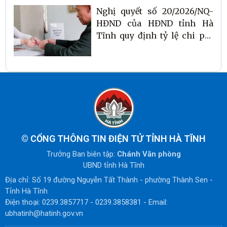
Nghị quyết số 20/2026/NQ-
HĐND của HĐND tỉnh Hà
Tĩnh quy định tỷ lệ chi phí
quản lý để thực hiện chính
sách, chế độ ưu đãi người có
công với cách mạng
©
CỔNG THÔNG TIN ĐIỆN TỬ TỈNH HÀ TĨNH
Trưởng Ban biên tập:
Chánh Văn phòng
UBND tỉnh Hà Tĩnh
Địa chỉ: Số 19 đường Nguyễn Tất Thành - phường Thành Sen -
Tỉnh Hà Tĩnh
Điện thoại: 0239.3857717 - 0239.3858381 - Email:
ubhatinh@hatinh.gov.vn