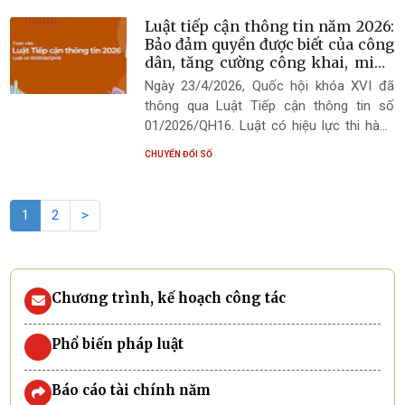
số 1619/UBND-VP về việc triển khai thi
và bền vững trên địa bàn..
hành Luật trên địa bàn phường.
Luật tiếp cận thông tin năm 2026:
Bảo đảm quyền được biết của công
dân, tăng cường công khai, minh
bạch trong hoạt động của cơ quan
Ngày 23/4/2026, Quốc hội khóa XVI đã
nhà nước
thông qua Luật Tiếp cận thông tin số
01/2026/QH16. Luật có hiệu lực thi hành
từ ngày 01/9/2026, thay thế Luật Tiếp cận
CHUYỂN ĐỔI SỐ
thông tin số 104/2016/QH13. Việc ban
hành Luật Tiếp cận thông tin năm 2026
góp phần hoàn thiện cơ sở pháp lý bảo
1
2
>
đảm quyền tiếp cận thông tin của công
dân theo Hiến pháp, đồng thời đáp ứng
yêu cầu chuyển đổi số, xây dựng nền
hành chính công khai, minh bạch, hiện đại
Chương trình, kế hoạch công tác
và phục vụ Nhân dân.
Phổ biến pháp luật
Báo cáo tài chính năm