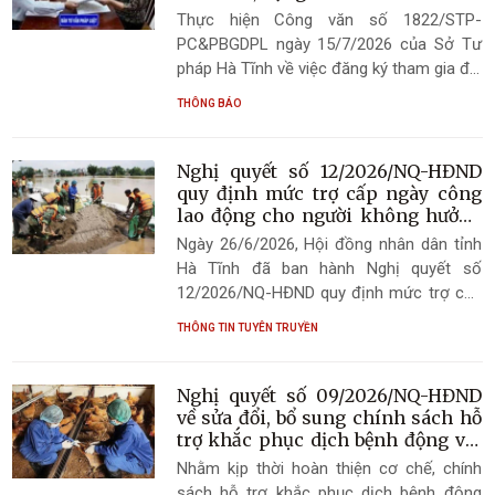
tâm Hỗ trợ pháp lý cho doanh
đáp ứng yêu cầu phát triển kinh tế - xã hội
Thực hiện Công văn số 1822/STP-
nghiệp nhỏ và vừa
của tỉnh trong giai đoạn mới. Nghị quyết
PC&PBGDPL ngày 15/7/2026 của Sở Tư
có hiệu lực thi hành từ ngày 07/7/2026.
pháp Hà Tĩnh về việc đăng ký tham gia đội
ngũ tư vấn viên, cộng tác viên của Trung
THÔNG BÁO
tâm Hỗ trợ pháp lý cho doanh nghiệp nhỏ
và vừa, UBND phường Thành Sen thông
báo đến các cơ quan, đơn vị, cán bộ,
Nghị quyết số 12/2026/NQ-HĐND
công chức, viên chức, doanh nghiệp và
quy định mức trợ cấp ngày công
các tổ chức, cá nhân có đủ điều kiện trên
lao động cho người không hưởng
lương từ ngân sách nhà nước tham
địa bàn phường biết, đăng ký tham gia.
Ngày 26/6/2026, Hội đồng nhân dân tỉnh
gia phòng, chống thiên tai
Hà Tĩnh đã ban hành Nghị quyết số
12/2026/NQ-HĐND quy định mức trợ cấp
ngày công lao động cho người không
THÔNG TIN TUYÊN TRUYỀN
hưởng lương từ ngân sách nhà nước
trong thời gian được huy động làm nhiệm
vụ phòng, chống thiên tai, tham gia tập
Nghị quyết số 09/2026/NQ-HĐND
huấn, huấn luyện, diễn tập trên địa bàn
về sửa đổi, bổ sung chính sách hỗ
tỉnh Hà Tĩnh. Nghị quyết có hiệu lực từ
trợ khắc phục dịch bệnh động vật
trên địa bàn tỉnh Hà Tĩnh
ngày 07/7/2026.
Nhằm kịp thời hoàn thiện cơ chế, chính
sách hỗ trợ khắc phục dịch bệnh động