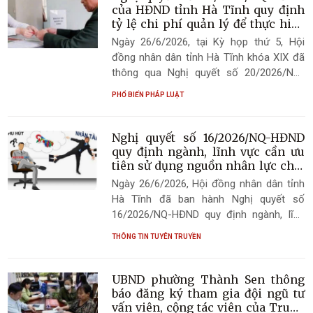
của HĐND tỉnh Hà Tĩnh quy định
tỷ lệ chi phí quản lý để thực hiện
chính sách, chế độ ưu đãi người có
Ngày 26/6/2026, tại Kỳ họp thứ 5, Hội
công với cách mạng
đồng nhân dân tỉnh Hà Tĩnh khóa XIX đã
thông qua Nghị quyết số 20/2026/NQ-
HĐND quy định tỷ lệ chi phí quản lý để
PHỔ BIẾN PHÁP LUẬT
thực hiện chính sách, chế độ ưu đãi người
có công với cách mạng trên địa bàn tỉnh
Hà Tĩnh. Nghị quyết có hiệu lực thi hành
Nghị quyết số 16/2026/NQ-HĐND
kể từ ngày 07/7/2026.
quy định ngành, lĩnh vực cần ưu
tiên sử dụng nguồn nhân lực chất
lượng cao giai đoạn 2026 - 2030
Ngày 26/6/2026, Hội đồng nhân dân tỉnh
Hà Tĩnh đã ban hành Nghị quyết số
16/2026/NQ-HĐND quy định ngành, lĩnh
vực cần ưu tiên sử dụng nguồn nhân lực
THÔNG TIN TUYÊN TRUYỀN
chất lượng cao giai đoạn 2026 - 2030.
Nghị quyết được ban hành nhằm cụ thể
hóa chủ trương thu hút, trọng dụng nhân
UBND phường Thành Sen thông
tài, tạo cơ sở pháp lý để sử dụng hiệu quả
báo đăng ký tham gia đội ngũ tư
nguồn nhân lực chất lượng cao, góp phần
vấn viên, cộng tác viên của Trung