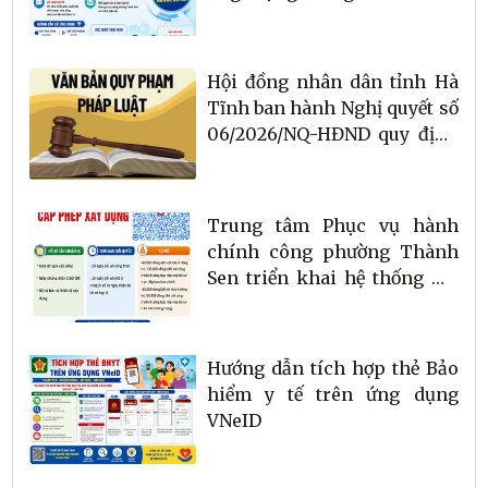
HaTinh
Hội đồng nhân dân tỉnh Hà
Tĩnh ban hành Nghị quyết số
06/2026/NQ-HĐND quy định
nguyên tắc, tiêu chí, định
mức phân bổ ngân sách thực
hiện các Chương trình mục
Trung tâm Phục vụ hành
tiêu quốc gia giai đoạn 2026
chính công phường Thành
– 2030
Sen triển khai hệ thống mã
QR hỗ trợ nộp hồ sơ trực
tuyến
Hướng dẫn tích hợp thẻ Bảo
hiểm y tế trên ứng dụng
VNeID