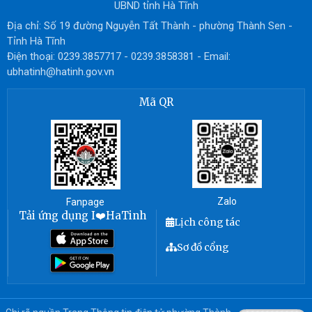
UBND tỉnh Hà Tĩnh
Địa chỉ: Số 19 đường Nguyễn Tất Thành - phường Thành Sen -
Tỉnh Hà Tĩnh
Điện thoại: 0239.3857717 - 0239.3858381 - Email:
ubhatinh@hatinh.gov.vn
Mã QR
Zalo
Fanpage
Tải ứng dụng I❤️HaTinh
Lịch công tác
Sơ đồ cổng