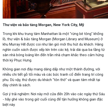
Thư viện và bảo tàng Morgan, New York City, Mỹ
Trong khi khu trung tâm Manhattan là một "rừng bê tông" khổng
lồ, thư viện & bảo tàng Morgan (Morgan Library and Museum) ở
khu Murray Hill được coi như làn gió mới thu hút du khách. Hàng
nghìn cuốn sách được xếp kín trên các kệ, trải dài qua ba tầng từ
sàn nhà bóng loáng lên đến trần nhà chạm khắc theo cảm hứng
thời kỳ Phục Hưng.
Không gian nơi đây mang dáng dấp như một thánh đường, với
nhiều chi tiết gỗ tối màu và các bức tranh cổ điển trang trí công
phu. Dù vậy, thứ được du khách "tôn thờ" và quan tâm nhất tại
đây chính là sách.
Gợi ý trải nghiệm: Nơi này mở cửa đến 20h vào các ngày thứ Sáu
- hãy ghé vào trong giờ cuối cùng để tận hưởng không gian đặc
biệt này.