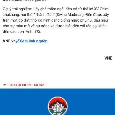
Gợi ý trải nghiệm: Hãy ghé thăm ngôi đền có từ thế kỷ XV Chimi
Lhakhang, nơi thờ "Thánh điên" (Divine Madman). Đền được xây
trên một gò đất nhỏ có hình dáng giống ngực phụ nữ, dấu hiệu
cho sự màu mỡ và sự sống và được biết đến với tên gọi khác -
đền cầu con. Ảnh:
T&L
VNE.vn
🔗
Xem link nguồn
VNE
Quay lại Tin tức - Sự kiện