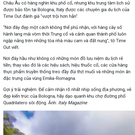
Châu Âu có hàng nghìn khu phố cổ, nhưng khu trung tâm lịch sử
được bảo tồn tại Bologna, Italy được các chuyên gia du lịch của
Time Out đánh giá "vượt trội hơn hẳn".
"Nơi đây đẹp một cách không thể phủ nhận, với hàng cây số
hành lang mái vòm thời Trung cổ và cảnh quan thành phố luôn
ngập nắng trên những tòa nhà màu cam và đất nung", tờ Time
Out viết.
Nơi đây hầu như không có những món đồ lưu niệm du lịch rẻ
tiền, thay vào đó là các hiệu sách, hiệu thuốc cổ, các cửa hàng
thực phẩm truyền thống treo đầy đùi thịt muối và những món ăn
đặc trưng của vùng Emilia-Romagna.
Gợi ý trải nghiệm: Để cảm nhận rõ nhất nhịp sống địa phương, vẻ
đẹp kiến trúc của Bologna, hãy dạo quanh khu chợ đường phố
Quadrilatero sôi động. Ảnh:
Italy Magazine