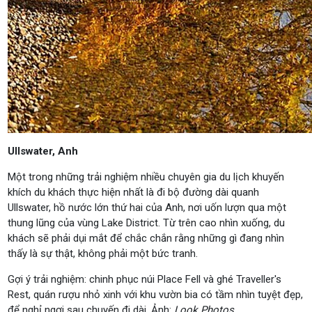
Ullswater, Anh
Một trong những trải nghiệm nhiều chuyên gia du lịch khuyến
khích du khách thực hiện nhất là đi bộ đường dài quanh
Ullswater, hồ nước lớn thứ hai của Anh, nơi uốn lượn qua một
thung lũng của vùng Lake District. Từ trên cao nhìn xuống, du
khách sẽ phải dụi mắt để chắc chắn rằng những gì đang nhìn
thấy là sự thật, không phải một bức tranh.
Gợi ý trải nghiệm: chinh phục núi Place Fell và ghé Traveller's
Rest, quán rượu nhỏ xinh với khu vườn bia có tầm nhìn tuyệt đẹp,
để nghỉ ngơi sau chuyến đi dài. Ảnh:
Look Photos