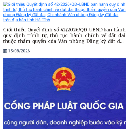
Giới thiệu Quyết định số 42/2026/QĐ-UBND ban hành
quy định trình tự, thủ tục hành chính về đất đai
thuộc thẩm quyền của Văn phòng Đăng ký đất đai,
Chi nhánh Văn phòng Đăng ký đất đai trên địa bàn
15/08/2026
tỉnh Hà Tĩnh