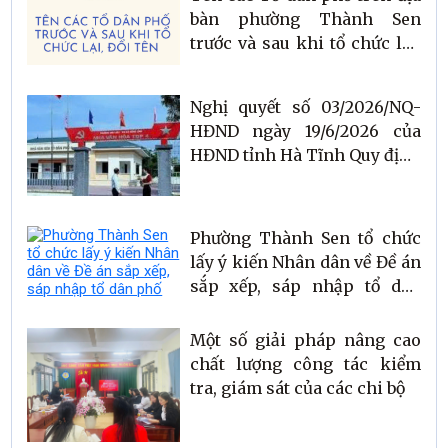
bàn phường Thành Sen
trước và sau khi tổ chức lại,
đổi tên
Nghị quyết số 03/2026/NQ-
HĐND ngày 19/6/2026 của
HĐND tỉnh Hà Tĩnh Quy định
mức phụ cấp, việc kiêm
nhiệm và mức phụ cấp kiêm
nhiệm chức danh người hoạt
Phường Thành Sen tổ chức
động không chuyên trách ở
lấy ý kiến Nhân dân về Đề án
thôn, tổ dân phố; số lượng,
sắp xếp, sáp nhập tổ dân
chức danh, mức hỗ trợ và
phố
mức phụ cấp kiêm nhiệm
Một số giải pháp nâng cao
đối với các chức danh tham
chất lượng công tác kiểm
gia hoạt động ở thôn, tổ dân
tra, giám sát của các chi bộ
phố trên địa bàn tỉnh Hà
Tĩnh