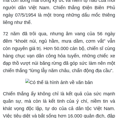
mà còn sống mãi trong ký ức và niềm tự hào của mỗi
người dân Việt Nam. Chiến thắng Điện Biên Phủ
ngày 07/5/1954 là một trong những dấu mốc thiêng
liêng như thế.
72 năm đã trôi qua, nhưng âm vang của 56 ngày
đêm “khoét núi, ngủ hầm, mưa dầm, cơm vắt” vẫn
còn nguyên giá trị. Hơn 50.000 cán bộ, chiến sĩ cùng
hàng chục vạn dân công hỏa tuyến, những chiếc xe
đạp thồ vượt núi băng rừng đã góp sức làm nên một
chiến thắng “lừng lẫy năm châu, chấn động địa cầu”.
Chiến thắng ấy không chỉ là kết quả của sức mạnh
quân sự, mà còn là kết tinh của ý chí, niềm tin và
khát vọng độc lập, tự do của cả dân tộc Việt Nam.
Việc tiêu diệt và bắt sống hơn 16.000 quân địch, đập