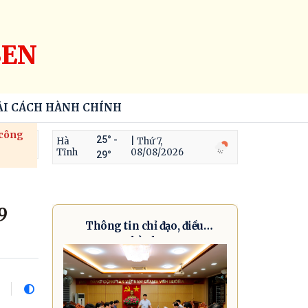
SEN
ẢI CÁCH HÀNH CHÍNH
 công
25° -
Hà
| Thứ 7,
Tĩnh
08/08/2026
29°
9
Thông tin chỉ đạo, điều
hành