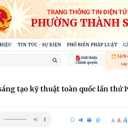
TRANG THÔNG TIN ĐIỆN TỬ
PHƯỜNG THÀNH 
THIỆU
TIN TỨC - SỰ KIỆN
PHỔ BIẾN PHÁP LUẬT
C
Lịch
Giới thiệu
Chính quyền
tác
sáng tạo kỹ thuật toàn quốc lần thứ 1
A
A
A