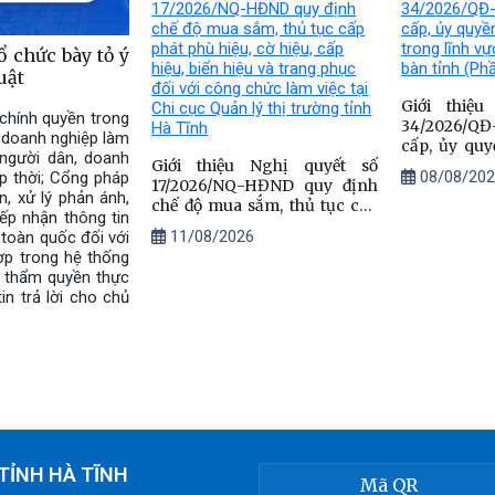
Văn phòng 
trên địa bàn
ổ chức bày tỏ ý
uật
Giới thiệ
chính quyền trong
34/2026/Q
, doanh nghiệp làm
cấp, ủy qu
người dân, doanh
Giới thiệu Nghị quyết số
vụ trong lĩn
08/08/202
ịp thời; Cổng pháp
17/2026/NQ-HĐND quy định
địa bàn tỉnh
n, xử lý phản ánh,
chế độ mua sắm, thủ tục cấp
iếp nhận thông tin
phát phù hiệu, cờ hiệu, cấp
11/08/2026
 toàn quốc đối với
hiệu, biển hiệu và trang phục
ợp trong hệ thống
đối với công chức làm việc tại
ó thẩm quyền thực
Chi cục Quản lý thị trường
in trả lời cho chủ
tỉnh Hà Tĩnh
TỈNH HÀ TĨNH
Mã QR