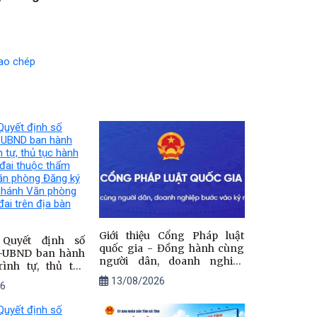
ao chép
Giới thiệu Cổng Pháp luật
u Quyết định số
quốc gia - Đồng hành cùng
Đ-UBND ban hành
người dân, doanh nghiệp
rình tự, thủ tục
bước vào kỷ nguyên mới
về đất đai thuộc
13/08/2026
6
n của Văn phòng
t đai, Chi nhánh