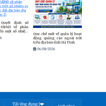
Đăng ký đất đai
 tỉnh Hà Tĩnh
u Quyết định số
Đ-UBND về phân
yền một số nhiệm
Quy chế mới về quản lý hoạt
h vực đất đai trên
6
động quảng cáo ngoài trời
 (Phần 2)
trên địa bàn tỉnh Hà Tĩnh
06/08/2026
Tải ứng dụng I❤️
Lịch công