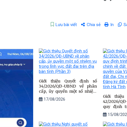
Lưu bài viết
Chia sẻ
In
S
Giới thiệu Quyết định số
34/2026/QĐ-UBND về phân
cấp, ủy quyền một số nhiệm
vụ trong lĩnh vực đất đai trên
Giới thiệ
17/08/2026
địa bàn tỉnh (Phần 3)
42/2026/Q
quy định t
hành chính 
15/08/202
thẩm quyề
Đăng ký đấ