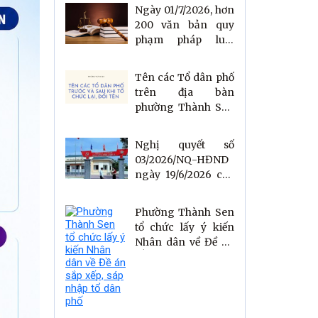
Ngày 01/7/2026, hơn
200 văn bản quy
phạm pháp luật
gồm 29 Luật, 49
Nghị định, 72
Tên các Tổ dân phố
Thông tư có hiệu
trên địa bàn
lực
phường Thành Sen
trước và sau khi tổ
chức lại, đổi tên
Nghị quyết số
03/2026/NQ-HĐND
ngày 19/6/2026 của
HĐND tỉnh Hà Tĩnh
Quy định mức phụ
Phường Thành Sen
cấp, việc kiêm
tổ chức lấy ý kiến
nhiệm và mức phụ
Nhân dân về Đề án
cấp kiêm nhiệm
sắp xếp, sáp nhập tổ
chức danh người
dân phố
hoạt động không
chuyên trách ở
thôn, tổ dân phố; số