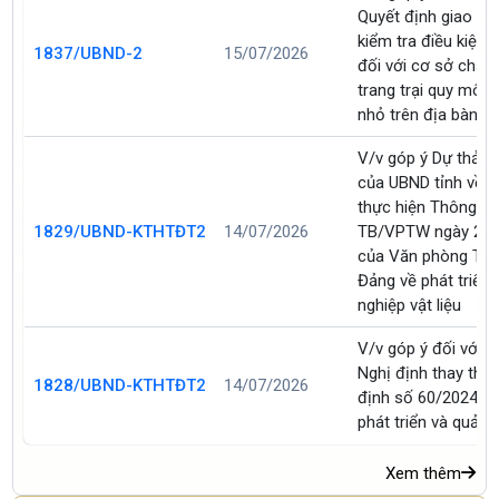
Quyết định giao cơ
kiểm tra điều kiện 
1837/UBND-2
15/07/2026
đối với cơ sở chăn
trang trại quy mô v
nhỏ trên địa bàn tỉ
V/v góp ý Dự thảo
của UBND tỉnh về tr
thực hiện Thông bá
1829/UBND-KTHTĐT2
14/07/2026
TB/VPTW ngày 25/
của Văn phòng Tru
Đảng về phát triển
nghiệp vật liệu
V/v góp ý đối với d
Nghị định thay thế
1828/UBND-KTHTĐT2
14/07/2026
định số 60/2024/N
phát triển và quản 
Xem thêm