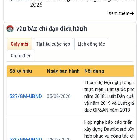
2026
Xem thêm
Văn bản chỉ đạo điều hành
Giấy mời
Tài liệu cuộc họp
Lịch công tác
Công điện
Số ký hiệu
Ngày ban hành
Nội dung
Tham dự Hội nghị tổng kết
thực hiện Luật Quốc phòn
527/GM-UBND
05/08/2026
năm 2018, Luật Dân quân t
vệ năm 2019 và Luật giáo
dục QP&AN năm 2013
Họp nghe báo cáo triển kha
xây dựng Dashboard tổng
hợp phục vụ công tác chỉ
526/GM-UBND
04/08/2026