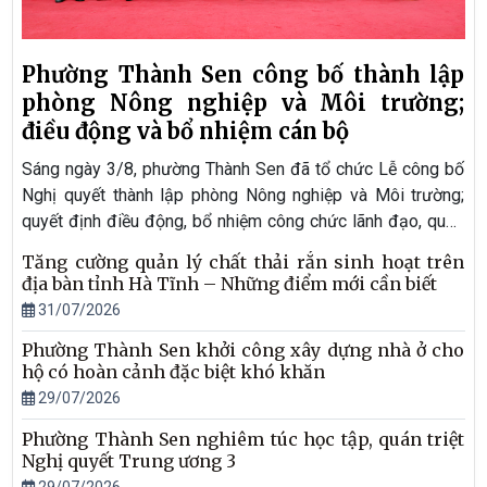
Phường Thành Sen công bố thành lập
phòng Nông nghiệp và Môi trường;
điều động và bổ nhiệm cán bộ
Sáng ngày 3/8, phường Thành Sen đã tổ chức Lễ công bố
Nghị quyết thành lập phòng Nông nghiệp và Môi trường;
quyết định điều động, bổ nhiệm công chức lãnh đạo, quản
lý. Dự buổi lễ có các đồng chí: Trần Quang Tuấn - Ủy viên
Tăng cường quản lý chất thải rắn sinh hoạt trên
BTV Tỉnh ủy, Bí thư Đảng ủy, Chủ tịch HĐND phường;
địa bàn tỉnh Hà Tĩnh – Những điểm mới cần biết
Nguyễn Đức Danh – Phó Bí thư Thường trực Đảng ủy;
31/07/2026
Nguyễn Văn Chung – Phó Bí thư Đảng ủy, Chủ tịch UBND
Phường Thành Sen khởi công xây dựng nhà ở cho
phường.
hộ có hoàn cảnh đặc biệt khó khăn
29/07/2026
Phường Thành Sen nghiêm túc học tập, quán triệt
Nghị quyết Trung ương 3
29/07/2026