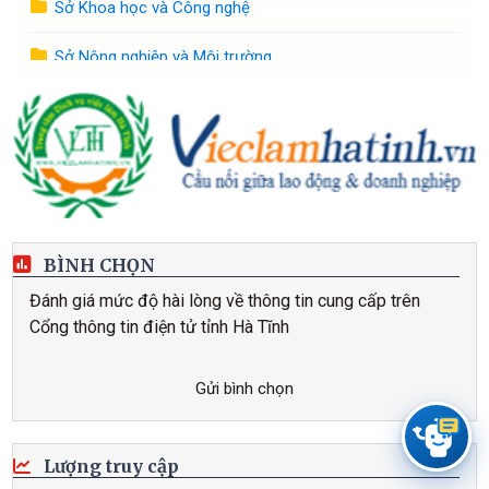
Sở Khoa học và Công nghệ
Sở Nông nghiệp và Môi trường
Sở Nội vụ
Sở Ngoại vụ
Sở Tài chính
Sở Tư pháp
BÌNH CHỌN
Đánh giá mức độ hài lòng về thông tin cung cấp trên
Sở Văn hóa, Thế thao và Du lịch
Cổng thông tin điện tử tỉnh Hà Tĩnh
Sở Xây dựng
Gửi bình chọn
Sở Y tế
Tòa án nhân dân tỉnh
Lượng truy cập