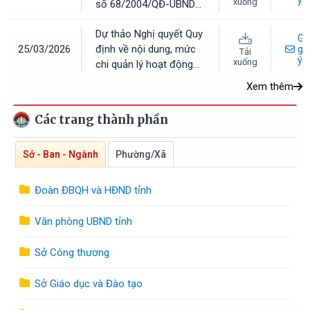
ý
xuống
số 68/2004/QĐ-UBND
Hà Tĩnh
ngày 18/6/2004 của
Dự thảo Nghị quyết Quy
UBND tỉnh về cán bộ,
Gử
25/03/2026
định về nội dung, mức
công chức xã, phường,
gó
Tải
ý
xuống
chi quản lý hoạt động
thị trấn
và thực hiện nhiệm vụ
Xem thêm
khoa học, công nghệ và
đổi mới sáng tạo sử
Các trang thành phần
dụng ngân sách nhà
nước thuộc phạm vi
Sở - Ban - Ngành
Phường/Xã
quản lý của tỉnh Hà Tĩnh
Đoàn ĐBQH và HĐND tỉnh
Văn phòng UBND tỉnh
Sở Công thương
Sở Giáo dục và Đào tạo