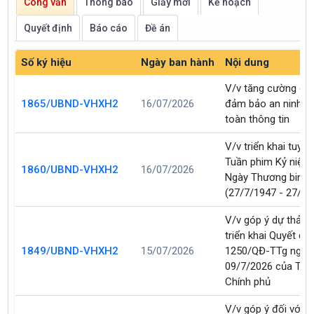
Công văn
Thông báo
Giấy mời
Kế hoạch
Quyết định
Báo cáo
Đề án
Số ký hiệu
Ngày ban hành
Nội dung
V/v tăng cường cô
1865/UBND-VHXH2
16/07/2026
đảm bảo an ninh dữ 
toàn thông tin
V/v triển khai tuyên
Tuần phim Kỷ niệm
1860/UBND-VHXH2
16/07/2026
Ngày Thương binh - 
(27/7/1947 - 27/7/
V/v góp ý dự thảo
triển khai Quyết đị
1849/UBND-VHXH2
15/07/2026
1250/QĐ-TTg ngày
09/7/2026 của Thủ
Chính phủ
V/v góp ý đối với 