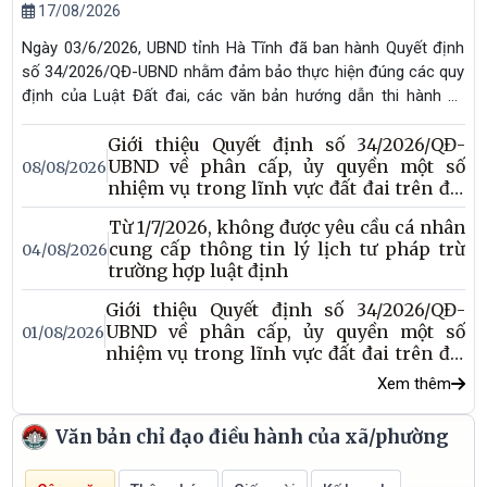
17/08/2026
Ngày 03/6/2026, UBND tỉnh Hà Tĩnh đã ban hành Quyết định
số 34/2026/QĐ-UBND nhằm đảm bảo thực hiện đúng các quy
định của Luật Đất đai, các văn bản hướng dẫn thi hành và
pháp luật có liên quan; giải quyết những bất cập, tồn tại trong
Giới thiệu Quyết định số 34/2026/QĐ-
thực tiễn, tạo điều kiện thuận lợi để Luật Đất đai thực sự đi
UBND về phân cấp, ủy quyền một số
08/08/2026
vào cuộc sống, phục vụ tích cực cho phát triển kinh tế - xã
nhiệm vụ trong lĩnh vực đất đai trên địa
hội; đồng thời tạo tính chủ động, nâng cao trách nhiệm cho
bàn tỉnh (Phần 2)
chính quyền địa phương trong việc thực hiện chức năng quản
Từ 1/7/2026, không được yêu cầu cá nhân
lý nhà nước về lĩnh vực đất đai.
cung cấp thông tin lý lịch tư pháp trừ
04/08/2026
trường hợp luật định
Giới thiệu Quyết định số 34/2026/QĐ-
UBND về phân cấp, ủy quyền một số
01/08/2026
nhiệm vụ trong lĩnh vực đất đai trên địa
bàn tỉnh (Phần 1)
Xem thêm
Văn bản chỉ đạo điều hành của xã/phường