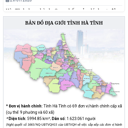
Hà Tĩnh ban hành Quy chế quản lý hoạt động
quảng cáo ngoài trời trên địa bàn tỉnh
BẢN ĐỒ ĐỊA GIỚI TỈNH HÀ TĨNH
29/07/2026
Linh thiêng, xúc động Lễ thắp nến tri ân các Anh
hùng liệt sĩ tại Nghĩa trang liệt sĩ Núi Nài
27/07/2026
Ủy ban nhân dân tỉnh Hà Tĩnh ban hành Quyết
định số 46/2026/QĐ-UBND quy định hệ số điều
chỉnh giá đất năm 2026
27/07/2026
* Đơn vị hành chính:
Tỉnh Hà Tĩnh có 69 đơn vị hành chính cấp xã
(cụ thể: 9 phường và 60 xã)
*
Diện tích:
5994.85 km²;
Dân số:
1.623.061 người
(Nghị quyết số 1665/NQ-UBTVQH15 của UBTVQH về việc sắp xếp các đơn vị hành