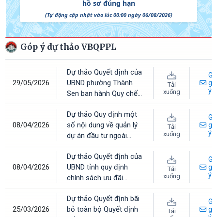
Góp ý dự thảo VBQPPL
Dự thảo Quyết định của
Gử
29/05/2026
UBND phường Thành
gó
Tải
ý
xuống
Sen ban hành Quy chế
làm việc của UBND
Dự thảo Quy định một
phường
Gử
08/04/2026
số nội dung về quản lý
gó
Tải
ý
xuống
dự án đầu tư ngoài
ngân sách trên địa bàn
Dự thảo Quyết định của
tỉnh Hà Tĩnh
Gử
08/04/2026
UBND tỉnh quy định
gó
Tải
ý
xuống
chính sách ưu đãi
(miễn, giảm) tiền thuê
Dự thảo Quyết định bãi
nhà cho các đối tượng
Gử
25/03/2026
bỏ toàn bộ Quyết định
ưu tiên trên địa bàn tỉnh
gó
Tải