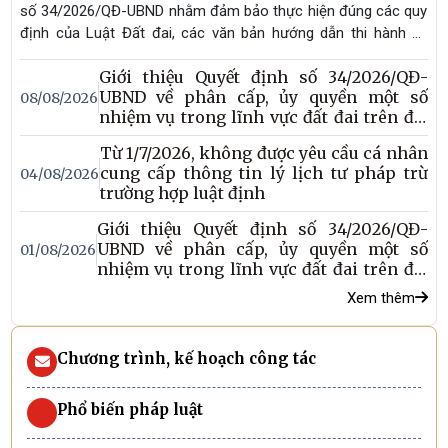
số 34/2026/QĐ-UBND nhằm đảm bảo thực hiện đúng các quy
định của Luật Đất đai, các văn bản hướng dẫn thi hành và
pháp luật có liên quan; giải quyết những bất cập, tồn tại trong
Giới thiệu Quyết định số 34/2026/QĐ-
thực tiễn, tạo điều kiện thuận lợi để Luật Đất đai thực sự đi
UBND về phân cấp, ủy quyền một số
08/08/2026
vào cuộc sống, phục vụ tích cực cho phát triển kinh tế - xã
nhiệm vụ trong lĩnh vực đất đai trên địa
hội; đồng thời tạo tính chủ động, nâng cao trách nhiệm cho
bàn tỉnh (Phần 2)
chính quyền địa phương trong việc thực hiện chức năng quản
Từ 1/7/2026, không được yêu cầu cá nhân
lý nhà nước về lĩnh vực đất đai.
cung cấp thông tin lý lịch tư pháp trừ
04/08/2026
trường hợp luật định
Giới thiệu Quyết định số 34/2026/QĐ-
UBND về phân cấp, ủy quyền một số
01/08/2026
nhiệm vụ trong lĩnh vực đất đai trên địa
bàn tỉnh (Phần 1)
Xem thêm
Chương trình, kế hoạch công tác
Phổ biến pháp luật